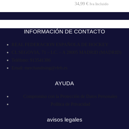
34,99
€
Iva Incluido
INFORMACIÓN DE CONTACTO
REAL FEDERACION ESPAÑOLA DE HOCKEY
CL SEGOVIA, 71 – LC. – A 28005 MADRID (MADRID)
Teléfono: 913541386
Email: merchandising@rfeh.es
AYUDA
Compromiso con la Protección de Datos Personales
Política de Privacidad
avisos legales