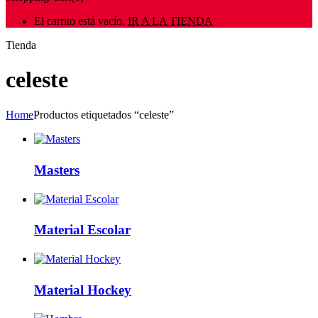
El carrito está vacío.
IR A LA TIENDA
Tienda
celeste
Home
Productos etiquetados “celeste”
Masters
Material Escolar
Material Hockey