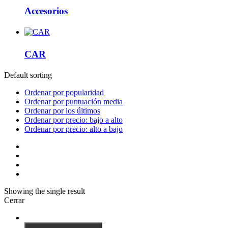
Accesorios
CAR
Default sorting
Ordenar por popularidad
Ordenar por puntuación media
Ordenar por los últimos
Ordenar por precio: bajo a alto
Ordenar por precio: alto a bajo
Showing the single result
Cerrar