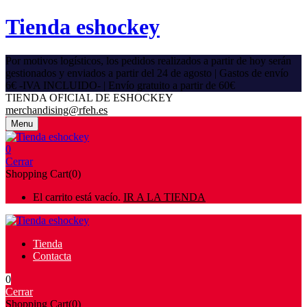
Tienda eshockey
Por motivos logísticos, los pedidos realizados a partir de hoy serán
gestionados y enviados a partir del 24 de agosto | Gastos de envío
6€ -IVA INCLUIDO- | Envío gratuito a partir de 60€
TIENDA OFICIAL DE ESHOCKEY
merchandising@rfeh.es
Menu
0
Cerrar
Shopping Cart(0)
El carrito está vacío.
IR A LA TIENDA
Tienda
Contacta
0
Cerrar
Shopping Cart(0)