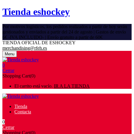
Tienda eshockey
Por motivos logísticos, los pedidos realizados a partir de hoy serán
gestionados y enviados a partir del 24 de agosto | Gastos de envío
6€ -IVA INCLUIDO- | Envío gratuito a partir de 60€
TIENDA OFICIAL DE ESHOCKEY
merchandising@rfeh.es
Menu
0
Cerrar
Shopping Cart(0)
El carrito está vacío.
IR A LA TIENDA
Tienda
Contacta
0
Cerrar
Shopping Cart(0)