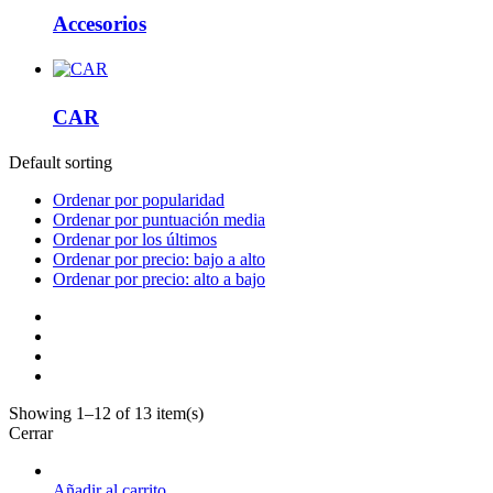
Accesorios
CAR
Default sorting
Ordenar por popularidad
Ordenar por puntuación media
Ordenar por los últimos
Ordenar por precio: bajo a alto
Ordenar por precio: alto a bajo
Showing 1–12 of 13 item(s)
Cerrar
Añadir al carrito