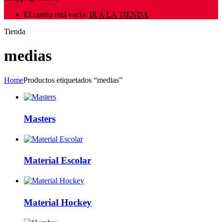
El carrito está vacío.
IR A LA TIENDA
Tienda
medias
Home
Productos etiquetados “medias”
Masters
Material Escolar
Material Hockey