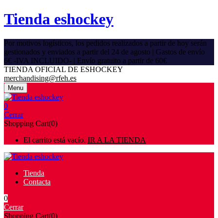
Tienda eshockey
Por motivos logísticos, los pedidos realizados a partir de hoy serán
gestionados y enviados a partir del 24 de agosto | Gastos de envío
6€ -IVA INCLUIDO- | Envío gratuito a partir de 60€
TIENDA OFICIAL DE ESHOCKEY
merchandising@rfeh.es
Menu
0
Cerrar
Shopping Cart(0)
El carrito está vacío.
IR A LA TIENDA
Tienda
Contacta
0
Cerrar
Shopping Cart(0)