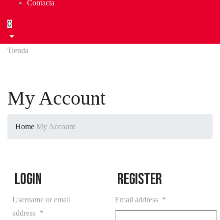
Contacta
0
Tienda
My Account
Home
My Account
Login
Register
Username or email
Email address
*
address
*