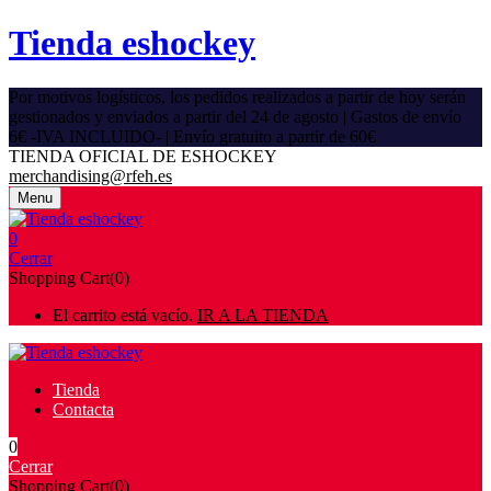
Tienda eshockey
Por motivos logísticos, los pedidos realizados a partir de hoy serán
gestionados y enviados a partir del 24 de agosto | Gastos de envío
6€ -IVA INCLUIDO- | Envío gratuito a partir de 60€
TIENDA OFICIAL DE ESHOCKEY
merchandising@rfeh.es
Menu
0
Cerrar
Shopping Cart(0)
El carrito está vacío.
IR A LA TIENDA
Tienda
Contacta
0
Cerrar
Shopping Cart(0)