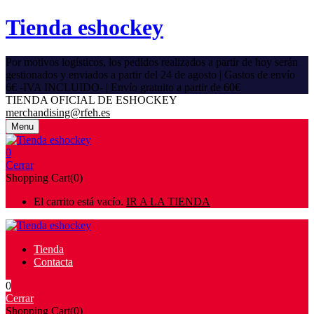
Tienda eshockey
Por motivos logísticos, los pedidos realizados a partir de hoy serán
gestionados y enviados a partir del 24 de agosto | Gastos de envío
6€ -IVA INCLUIDO- | Envío gratuito a partir de 60€
TIENDA OFICIAL DE ESHOCKEY
merchandising@rfeh.es
Menu
0
Cerrar
Shopping Cart(0)
El carrito está vacío.
IR A LA TIENDA
Tienda
Contacta
0
Cerrar
Shopping Cart(0)