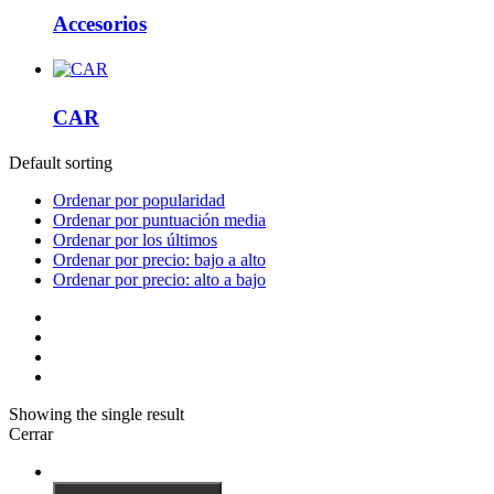
Accesorios
CAR
Default sorting
Ordenar por popularidad
Ordenar por puntuación media
Ordenar por los últimos
Ordenar por precio: bajo a alto
Ordenar por precio: alto a bajo
Showing the single result
Cerrar