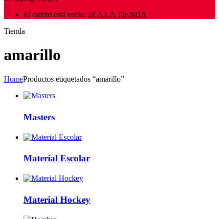
El carrito está vacío.
IR A LA TIENDA
Tienda
amarillo
Home
Productos etiquetados “amarillo”
Masters
Material Escolar
Material Hockey