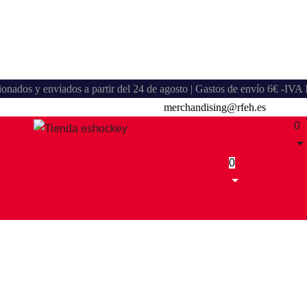
stionados y enviados a partir del 24 de agosto | Gastos de envío 6€ -IV
merchandising@rfeh.es
0
0