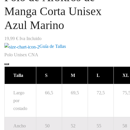
Manga Corta Unisex
Azul Marino
19,99
€
Iva Incluido
Guía de Tallas
Polo Unisex CNA
Talla
S
M
L
XL
Largo
66,5
69,5
72,5
75,
por
costado
Ancho
50
52
55
58