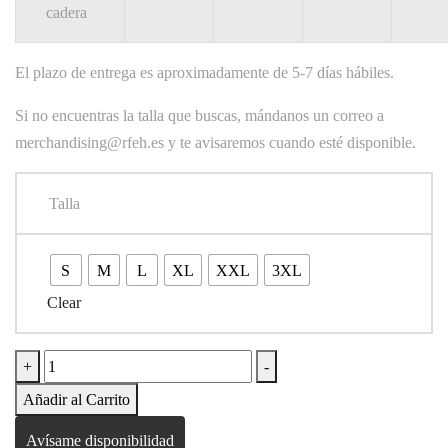
cadera
El plazo de entrega es aproximadamente de 5-7 días hábiles.
Si no encuentras la talla que buscas, mándanos un correo a
merchandising@rfeh.es y te avisaremos cuando esté disponible.
Talla
S
M
L
XL
XXL
3XL
Clear
Polo
+
-
de
Añadir al Carrito
Árbitros
Avísame disponibilidad
de