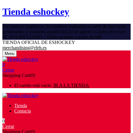
Tienda eshockey
Por motivos logísticos, los pedidos realizados a partir de hoy serán
gestionados y enviados a partir del 24 de agosto | Gastos de envío
6€ -IVA INCLUIDO- | Envío gratuito a partir de 60€
TIENDA OFICIAL DE ESHOCKEY
merchandising@rfeh.es
Menu
0
Cerrar
Shopping Cart(0)
El carrito está vacío.
IR A LA TIENDA
Tienda
Contacta
0
Cerrar
Shopping Cart(0)