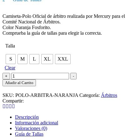
Camiseta-Polo Oficial de árbitro realizada por Mercury para el
Comité Nacional de Árbitros.
Color Naranja Fosforito.
Comprueba la guía de tallas para elegir la correcta.
Talla
S
M
L
XL
XXL
Clear
Polo
+
-
Oficial
Añadir al Carrito
de
Árbitro
SKU:
POLO-ARBITRA-NARANJA
Categoría:
Árbitros
para
Compartir:
Mujer
Naranja
Fosforito
Descripción
cantidad
Información adicional
Valoraciones (0)
Guía de Tallas