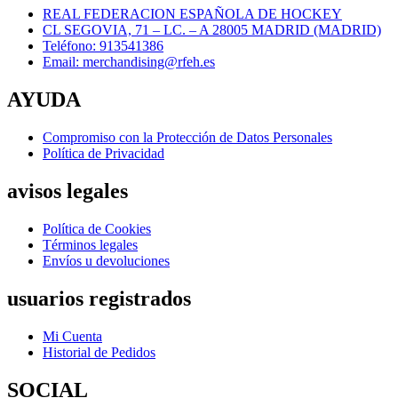
REAL FEDERACION ESPAÑOLA DE HOCKEY
CL SEGOVIA, 71 – LC. – A 28005 MADRID (MADRID)
Teléfono: 913541386
Email: merchandising@rfeh.es
AYUDA
Compromiso con la Protección de Datos Personales
Política de Privacidad
avisos legales
Política de Cookies
Términos legales
Envíos u devoluciones
usuarios registrados
Mi Cuenta
Historial de Pedidos
SOCIAL