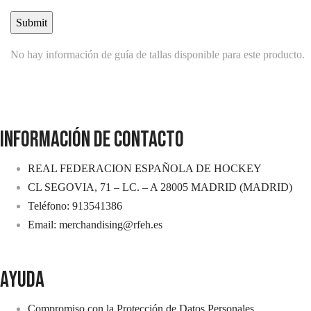
No hay información de guía de tallas disponible para este producto.
INFORMACIÓN DE CONTACTO
REAL FEDERACION ESPAÑOLA DE HOCKEY
CL SEGOVIA, 71 – LC. – A 28005 MADRID (MADRID)
Teléfono: 913541386
Email: merchandising@rfeh.es
AYUDA
Compromiso con la Protección de Datos Personales