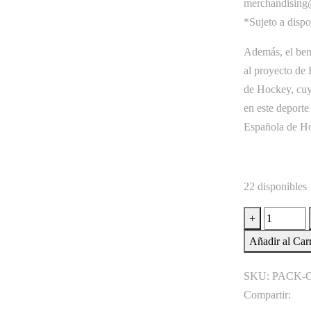
merchandising@
*Sujeto a dispo
Además, el bene
al proyecto de
de Hockey, cuyo
en este deporte
Española de H
22 disponibles
Pack
+
4
Añadir al Carr
Calcetines
Talla
SKU:
PACK-
S/M
Compartir:
cantidad