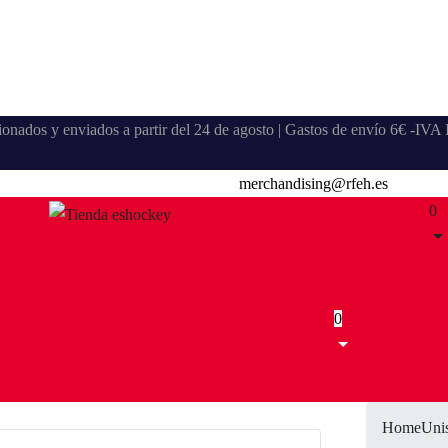
stionados y enviados a partir del 24 de agosto | Gastos de envío 6€ -IV
merchandising@rfeh.es
0
0
Home
Uni