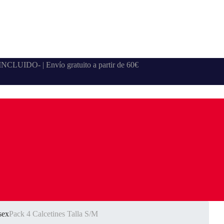
A INCLUIDO- | Envío gratuito a partir de 60€
sex
Pack 4 Calcetines Talla S/M