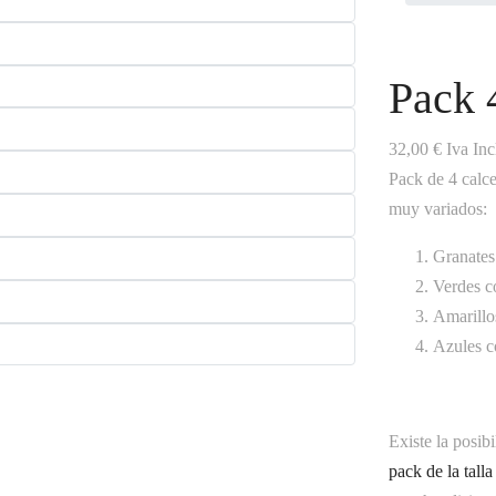
Pack 
32,00
€
Iva Inc
Pack de 4 calce
muy variados:
Granates 
Verdes co
Amarillos
Azules c
Existe la posib
pack de la tall