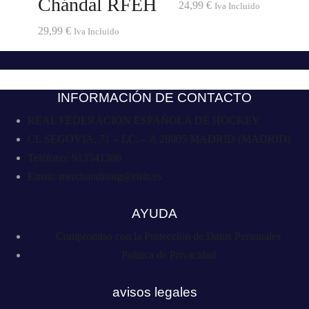
Chándal RFEH
24,99
€
Iva Incluido
29,99
€
Iva Incluido
INFORMACIÓN DE CONTACTO
REAL FEDERACION ESPAÑOLA DE HOCKEY
CL SEGOVIA, 71 – LC. – A 28005 MADRID (MADRID)
Teléfono: 913541386
Email: merchandising@rfeh.es
AYUDA
Compromiso con la Protección de Datos Personales
Política de Privacidad
avisos legales