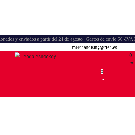
stionados y enviados a partir del 24 de agosto | Gastos de envío 6€ -IV
merchandising@rfeh.es
0
0