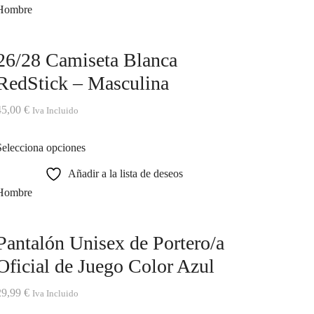
Hombre
26/28 Camiseta Blanca
RedStick – Masculina
45,00
€
Iva Incluido
Selecciona opciones
Añadir a la lista de deseos
Hombre
Pantalón Unisex de Portero/a
Oficial de Juego Color Azul
29,99
€
Iva Incluido