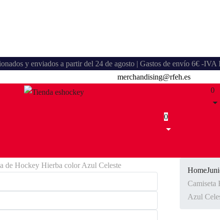
stionados y enviados a partir del 24 de agosto | Gastos de envío 6€ -IV
merchandising@rfeh.es
0
0
Home
Juni
Camiseta 
Azul Cele