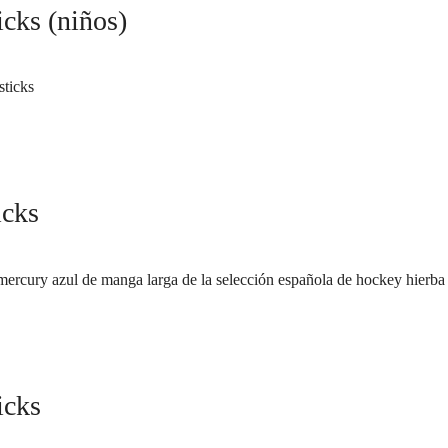
cks (niños)
icks
icks