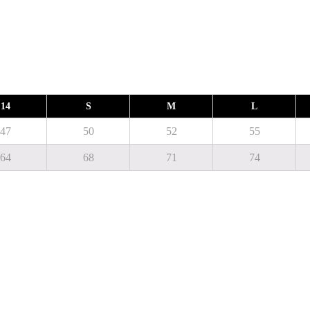
14
S
M
L
47
50
52
55
64
68
71
74