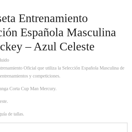
eta Entrenamiento
ción Española Masculina
ckey – Azul Celeste
luido
trenamiento Oficial que utiliza la Selección Española Masculina de
entrenamientos y competiciones.
anga Corta Cup Man Mercury.
este.
ía de tallas.