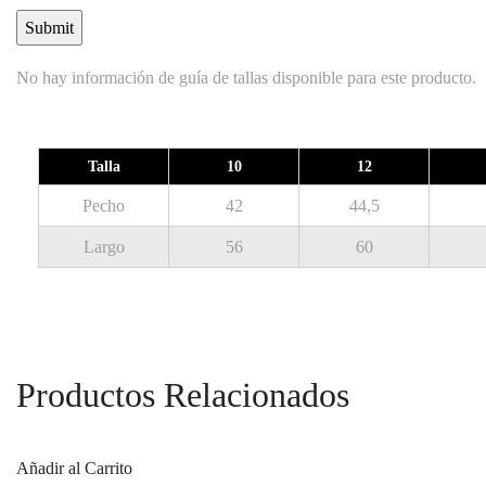
No hay información de guía de tallas disponible para este producto.
Talla
10
12
Pecho
42
44,5
Largo
56
60
Productos Relacionados
Añadir al Carrito