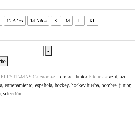
12 Años
14 Años
S
M
L
XL
-
ento
ito
CELESTE-MAS
Categorías:
Hombre
,
Junior
Etiquetas:
azul
,
azul
ta
,
entrenamiento
,
española
,
hockey
,
hockey hierba
,
hombre
,
junior
,
o
,
selección