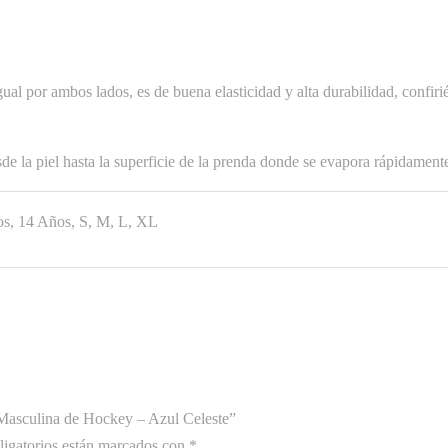
l por ambos lados, es de buena elasticidad y alta durabilidad, confiri
a piel hasta la superficie de la prenda donde se evapora rápidamente,
s, 14 Años, S, M, L, XL
 Masculina de Hockey – Azul Celeste”
igatorios están marcados con
*