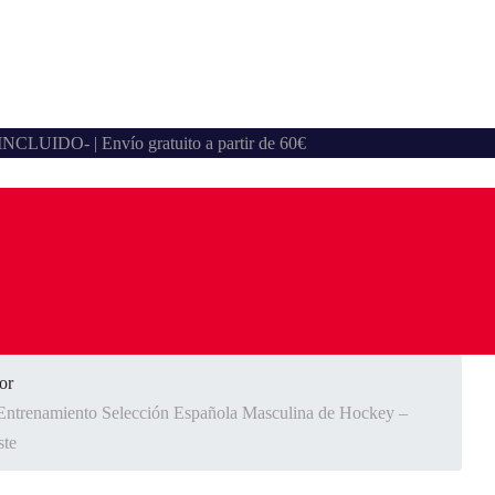
A INCLUIDO- | Envío gratuito a partir de 60€
or
Entrenamiento Selección Española Masculina de Hockey –
ste