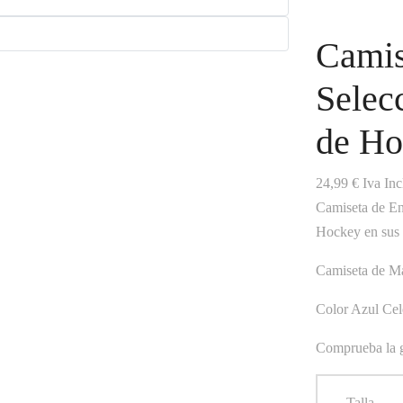
Camis
Selec
de Ho
24,99
€
Iva Inc
Camiseta de En
Hockey en sus 
Camiseta de M
Color Azul Cel
Comprueba la gu
Talla