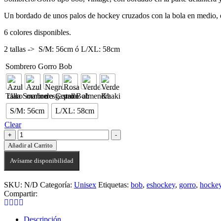
Un bordado de unos palos de hockey cruzados con la bola en medio
6 colores disponibles.
2 tallas -> S/M: 56cm ó L/XL: 58cm
Sombrero Gorro Bob
Talla Sombrero Gorro Bob
S/M: 56cm
L/XL: 58cm
Clear
+
-
Añadir al Carrito
Avísame disponibilidad
SKU:
N/D
Categoría:
Unisex
Etiquetas:
bob
,
eshockey
,
gorro
,
hocke
Compartir:
Descripción