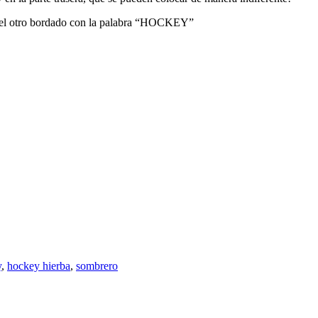
, el otro bordado con la palabra “HOCKEY”
y
,
hockey hierba
,
sombrero