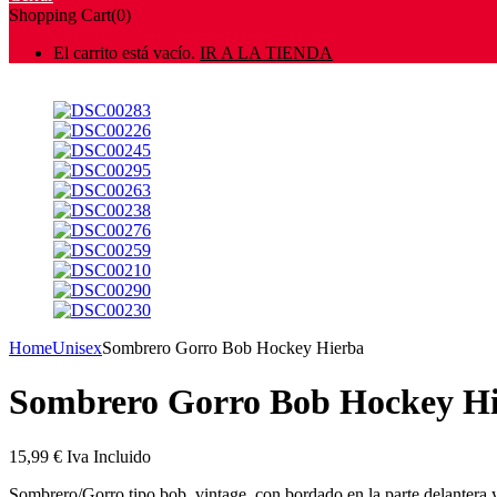
Shopping Cart(0)
El carrito está vacío.
IR A LA TIENDA
Home
Unisex
Sombrero Gorro Bob Hockey Hierba
Sombrero Gorro Bob Hockey H
15,99
€
Iva Incluido
Sombrero/Gorro tipo bob, vintage, con bordado en la parte delantera y