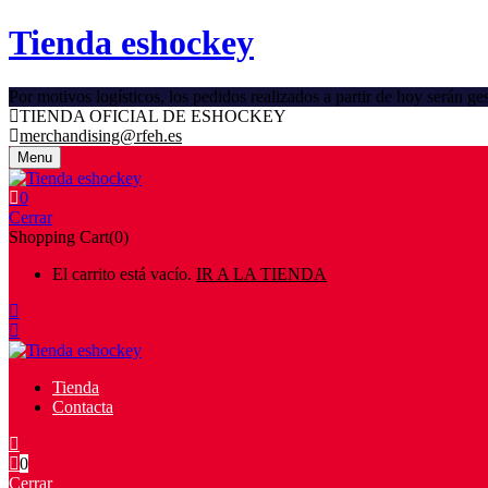
Tienda eshockey
Por motivos logísticos, los pedidos realizados a partir de hoy serán 
TIENDA OFICIAL DE ESHOCKEY
merchandising@rfeh.es
Menu
0
Cerrar
Shopping Cart(0)
El carrito está vacío.
IR A LA TIENDA
Tienda
Contacta
0
Cerrar