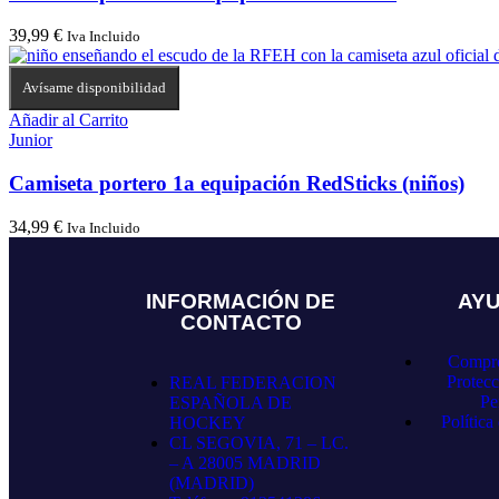
39,99
€
Iva Incluido
Avísame disponibilidad
Añadir al Carrito
Junior
Camiseta portero 1a equipación RedSticks (niños)
34,99
€
Iva Incluido
INFORMACIÓN DE
AY
CONTACTO
Compro
Protecc
REAL FEDERACION
Pe
ESPAÑOLA DE
Política
HOCKEY
CL SEGOVIA, 71 – LC.
– A 28005 MADRID
(MADRID)