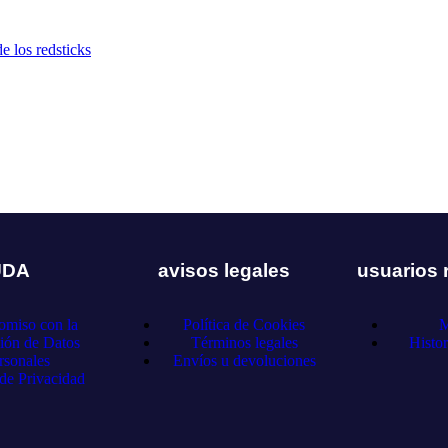
UDA
avisos legales
usuarios 
miso con la
Política de Cookies
M
ión de Datos
Términos legales
Histor
rsonales
Envíos u devoluciones
 de Privacidad