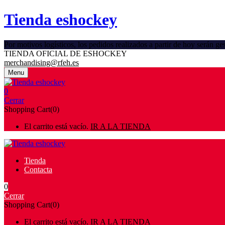
Tienda eshockey
Por motivos logísticos, los pedidos realizados a partir de hoy serán 
TIENDA OFICIAL DE ESHOCKEY
merchandising@rfeh.es
Menu
0
Cerrar
Shopping Cart(0)
El carrito está vacío.
IR A LA TIENDA
Tienda
Contacta
0
Cerrar
Shopping Cart(0)
El carrito está vacío.
IR A LA TIENDA