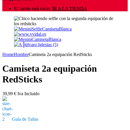
El carrito está vacío.
IR A LA TIENDA
Home
Hombre
Camiseta 2a equipación RedSticks
Camiseta 2a equipación
RedSticks
39,99
€
Iva Incluido
Guía de Tallas