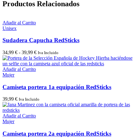
Productos Relacionados
Añadir al Carrito
Unisex
Sudadera Capucha RedSticks
Rango
34,99
€
-
39,99
€
Iva Incluido
de
precios:
desde
Añadir al Carrito
34,99 €
Mujer
hasta
39,99 €
Camiseta portera 1a equipación RedSticks
39,99
€
Iva Incluido
Añadir al Carrito
Mujer
Camiseta portera 2a equipación RedSticks