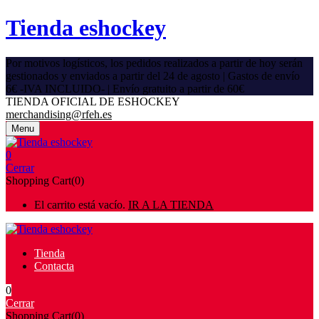
Tienda eshockey
Por motivos logísticos, los pedidos realizados a partir de hoy serán
gestionados y enviados a partir del 24 de agosto | Gastos de envío
6€ -IVA INCLUIDO- | Envío gratuito a partir de 60€
TIENDA OFICIAL DE ESHOCKEY
merchandising@rfeh.es
Menu
0
Cerrar
Shopping Cart(0)
El carrito está vacío.
IR A LA TIENDA
Tienda
Contacta
0
Cerrar
Shopping Cart(0)