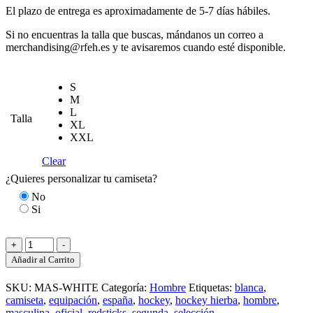
El plazo de entrega es aproximadamente de 5-7 días hábiles.
Si no encuentras la talla que buscas, mándanos un correo a
merchandising@rfeh.es y te avisaremos cuando esté disponible.
S
M
L
Talla
XL
XXL
Clear
¿Quieres personalizar tu camiseta?
No
Si
Camiseta
+
-
2a
Añadir al Carrito
equipación
RedSticks
SKU:
MAS-WHITE
Categoría:
Hombre
Etiquetas:
blanca
,
cantidad
camiseta
,
equipación
,
españa
,
hockey
,
hockey hierba
,
hombre
,
masculina
,
oficial
,
redsticks
,
segunda
,
selección