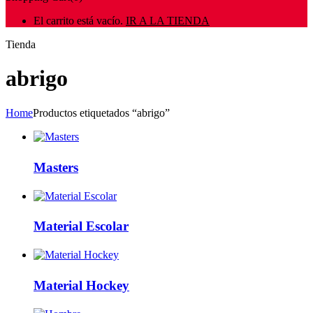
El carrito está vacío.
IR A LA TIENDA
Tienda
abrigo
Home
Productos etiquetados “abrigo”
Masters
Material Escolar
Material Hockey