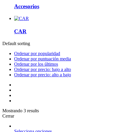
Accesorios
CAR
Default sorting
Ordenar por popularidad
Ordenar por puntuación media
Ordenar por los últimos
Ordenar por precio: bajo a alto
Ordenar por precio: alto a bajo
Mostrando 3 results
Cerrar
Selecciona opciones