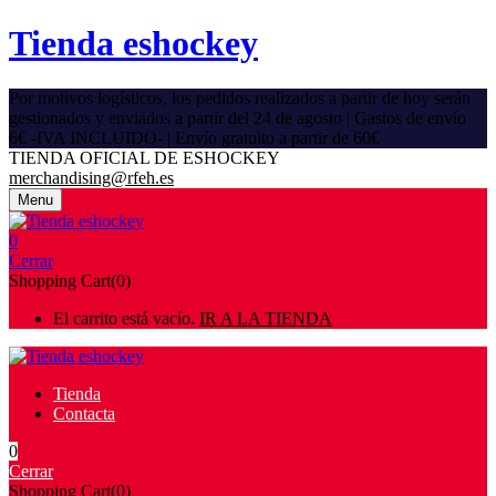
Tienda eshockey
Por motivos logísticos, los pedidos realizados a partir de hoy serán
gestionados y enviados a partir del 24 de agosto | Gastos de envío
6€ -IVA INCLUIDO- | Envío gratuito a partir de 60€
TIENDA OFICIAL DE ESHOCKEY
merchandising@rfeh.es
Menu
0
Cerrar
Shopping Cart(0)
El carrito está vacío.
IR A LA TIENDA
Tienda
Contacta
0
Cerrar
Shopping Cart(0)