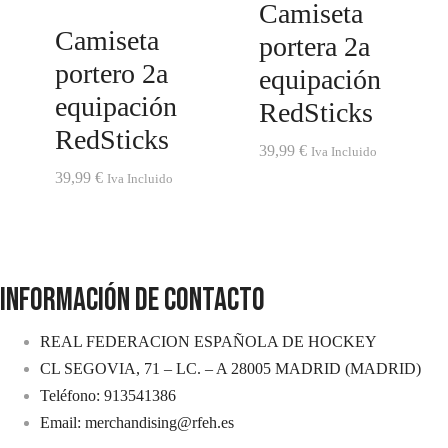
Camiseta
Camiseta
portera 2a
portero 2a
equipación
equipación
RedSticks
RedSticks
39,99
€
Iva Incluido
39,99
€
Iva Incluido
INFORMACIÓN DE CONTACTO
REAL FEDERACION ESPAÑOLA DE HOCKEY
CL SEGOVIA, 71 – LC. – A 28005 MADRID (MADRID)
Teléfono: 913541386
Email: merchandising@rfeh.es