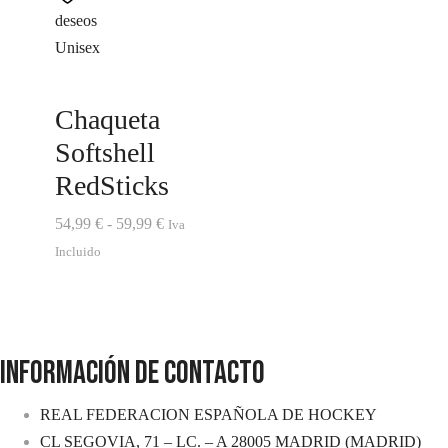
deseos
Unisex
Chaqueta
Softshell
RedSticks
Rango
54,99
€
-
59,99
€
Iva
de
Incluido
precios:
desde
54,99 €
hasta
INFORMACIÓN DE CONTACTO
59,99 €
REAL FEDERACION ESPAÑOLA DE HOCKEY
CL SEGOVIA, 71 – LC. – A 28005 MADRID (MADRID)