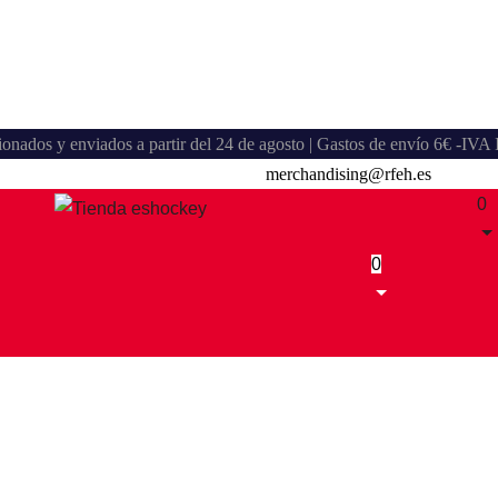
stionados y enviados a partir del 24 de agosto | Gastos de envío 6€ -IV
merchandising@rfeh.es
0
0