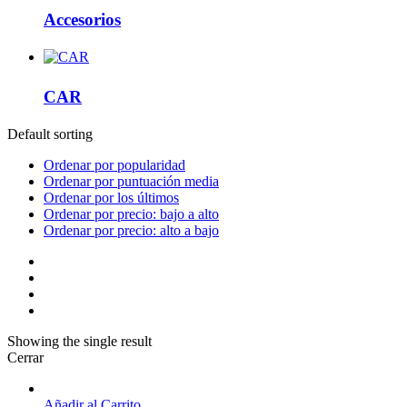
Accesorios
CAR
Default sorting
Ordenar por popularidad
Ordenar por puntuación media
Ordenar por los últimos
Ordenar por precio: bajo a alto
Ordenar por precio: alto a bajo
Showing the single result
Cerrar
Añadir al Carrito