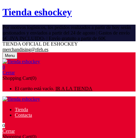
Tienda eshockey
Por motivos logísticos, los pedidos realizados a partir de hoy serán
gestionados y enviados a partir del 24 de agosto | Gastos de envío
6€ -IVA INCLUIDO- | Envío gratuito a partir de 60€
TIENDA OFICIAL DE ESHOCKEY
merchandising@rfeh.es
Menu
0
Cerrar
Shopping Cart(0)
El carrito está vacío.
IR A LA TIENDA
Tienda
Contacta
0
Cerrar
Shopping Cart(0)