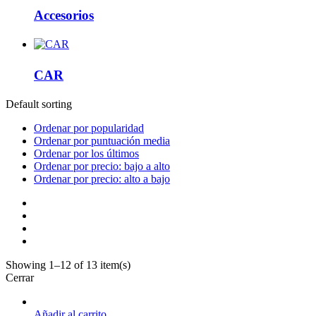
Accesorios
CAR
Default sorting
Ordenar por popularidad
Ordenar por puntuación media
Ordenar por los últimos
Ordenar por precio: bajo a alto
Ordenar por precio: alto a bajo
Showing 1–12 of 13 item(s)
Cerrar
Añadir al carrito