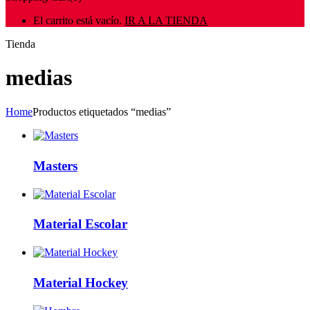
El carrito está vacío.
IR A LA TIENDA
Tienda
medias
Home
Productos etiquetados “medias”
Masters
Material Escolar
Material Hockey