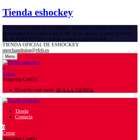
Tienda eshockey
Por motivos logísticos, los pedidos realizados a partir de hoy serán
gestionados y enviados a partir del 24 de agosto | Gastos de envío
6€ -IVA INCLUIDO- | Envío gratuito a partir de 60€
TIENDA OFICIAL DE ESHOCKEY
merchandising@rfeh.es
Menu
0
Cerrar
Shopping Cart(0)
El carrito está vacío.
IR A LA TIENDA
Tienda
Contacta
0
Cerrar
Shopping Cart(0)