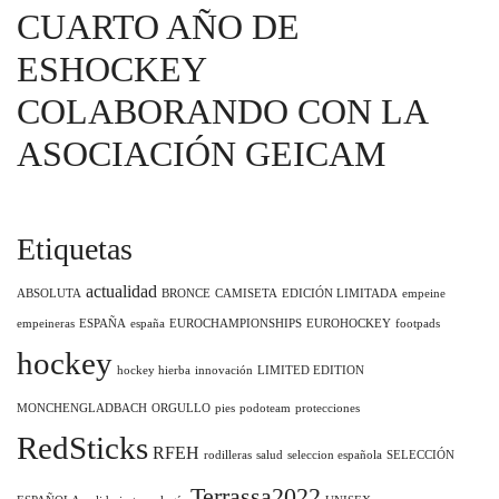
CUARTO AÑO DE
ESHOCKEY
COLABORANDO CON LA
ASOCIACIÓN GEICAM
Etiquetas
actualidad
ABSOLUTA
BRONCE
CAMISETA
EDICIÓN LIMITADA
empeine
empeineras
ESPAÑA
españa
EUROCHAMPIONSHIPS
EUROHOCKEY
footpads
hockey
hockey hierba
innovación
LIMITED EDITION
MONCHENGLADBACH
ORGULLO
pies
podoteam
protecciones
RedSticks
RFEH
rodilleras
salud
seleccion española
SELECCIÓN
Terrassa2022