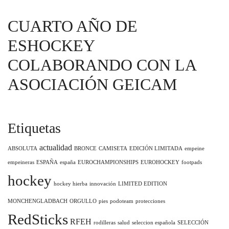
CUARTO AÑO DE
ESHOCKEY
COLABORANDO CON LA
ASOCIACIÓN GEICAM
Etiquetas
actualidad
ABSOLUTA
BRONCE
CAMISETA
EDICIÓN LIMITADA
empeine
empeineras
ESPAÑA
españa
EUROCHAMPIONSHIPS
EUROHOCKEY
footpads
hockey
hockey hierba
innovación
LIMITED EDITION
MONCHENGLADBACH
ORGULLO
pies
podoteam
protecciones
RedSticks
RFEH
rodilleras
salud
seleccion española
SELECCIÓN