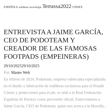
Terrassa2022
ESPAÑOLA
solidaria
tecnología
UNISEX
ENTREVISTA A JAIME GARCÍA,
CEO DE PODOTEAM Y
CREADOR DE LAS FAMOSAS
FOOTPADS (EMPEINERAS)
29/10/2025
29/10/2025
Por:
Master Web
En febrero de 2024, Podoteam, empresa valenciana especializada
en el diseño y fabricación de rodilleras exclusivas para el Penalti
Córner y protecciones para el pie, se unió a la Real Federación
Española de Hockey como proveedor oficial. Entrevistamos a
Jaime García, CEO de Podoteam, quien nos acerca a la filosofía...