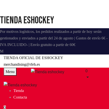
Tienda eshockey
Por motivos logísticos, los pedidos realizados a partir de hoy serán
gestionados y enviados a partir del 24 de agosto | Gastos de envío 6€ -
IVA INCLUIDO- | Envío gratuito a partir de 60€
TIENDA OFICIAL DE ESHOCKEY
merchandising@rfeh.es
0
Menu
Tienda
Contacta
0