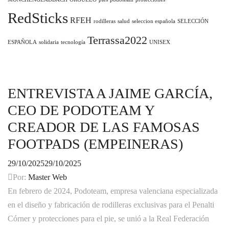
RedSticks
RFEH
rodilleras
salud
seleccion española
SELECCIÓN
Terrassa2022
ESPAÑOLA
solidaria
tecnología
UNISEX
ENTREVISTA A JAIME GARCÍA,
CEO DE PODOTEAM Y
CREADOR DE LAS FAMOSAS
FOOTPADS (EMPEINERAS)
29/10/2025
29/10/2025
Por:
Master Web
En febrero de 2024, Podoteam, empresa valenciana especializada
en el diseño y fabricación de rodilleras exclusivas para el Penalti
Córner y protecciones para el pie, se unió a la Real Federación