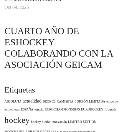
Oct 09, 2025
CUARTO AÑO DE
ESHOCKEY
COLABORANDO CON LA
ASOCIACIÓN GEICAM
Etiquetas
actualidad
ABSOLUTA
BRONCE
CAMISETA
EDICIÓN LIMITADA
empeine
empeineras
ESPAÑA
españa
EUROCHAMPIONSHIPS
EUROHOCKEY
footpads
hockey
hockey hierba
innovación
LIMITED EDITION
MONCHENGLADBACH
ORGULLO
pies
podoteam
protecciones