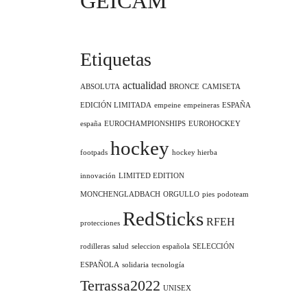
GEICAM
Etiquetas
actualidad
ABSOLUTA
BRONCE
CAMISETA
EDICIÓN LIMITADA
empeine
empeineras
ESPAÑA
españa
EUROCHAMPIONSHIPS
EUROHOCKEY
hockey
footpads
hockey hierba
innovación
LIMITED EDITION
MONCHENGLADBACH
ORGULLO
pies
podoteam
RedSticks
RFEH
protecciones
rodilleras
salud
seleccion española
SELECCIÓN
ESPAÑOLA
solidaria
tecnología
Terrassa2022
UNISEX