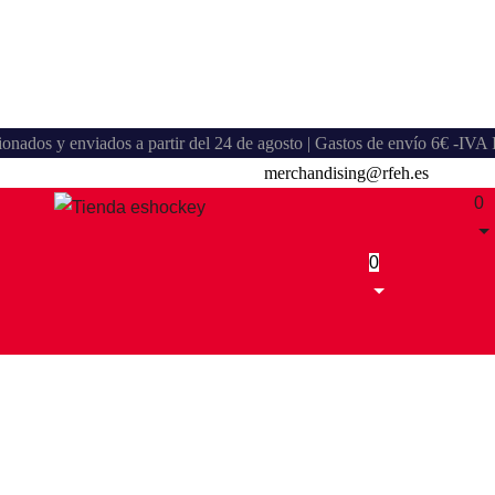
stionados y enviados a partir del 24 de agosto | Gastos de envío 6€ -IV
merchandising@rfeh.es
0
0