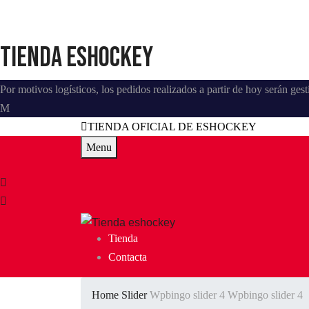
Tienda eshockey
Por motivos logísticos, los pedidos realizados a partir de hoy serán ge
TIENDA OFICIAL DE ESHOCKEY
Menu
Tienda
Contacta
Home
Slider
Wpbingo slider 4
Wpbingo slider 4