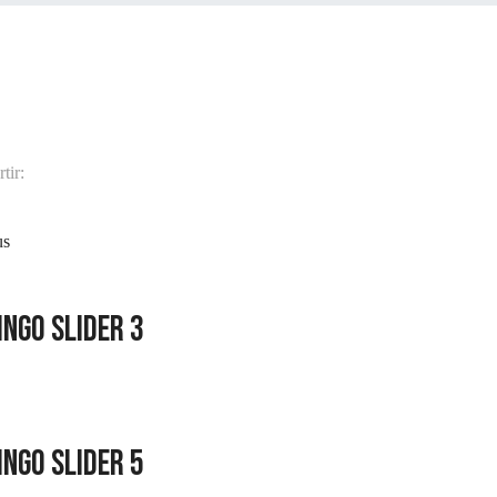
tir:
us
ngo slider 3
ngo slider 5