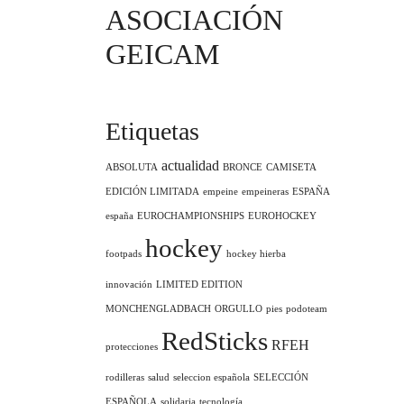
ASOCIACIÓN
GEICAM
Etiquetas
actualidad
ABSOLUTA
BRONCE
CAMISETA
EDICIÓN LIMITADA
empeine
empeineras
ESPAÑA
españa
EUROCHAMPIONSHIPS
EUROHOCKEY
hockey
footpads
hockey hierba
innovación
LIMITED EDITION
MONCHENGLADBACH
ORGULLO
pies
podoteam
RedSticks
RFEH
protecciones
rodilleras
salud
seleccion española
SELECCIÓN
ESPAÑOLA
solidaria
tecnología