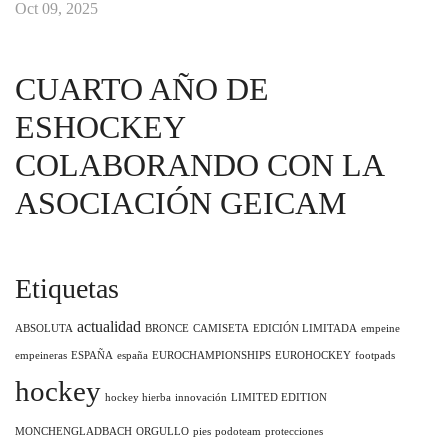
Oct 09, 2025
CUARTO AÑO DE
ESHOCKEY
COLABORANDO CON LA
ASOCIACIÓN GEICAM
Etiquetas
actualidad
ABSOLUTA
BRONCE
CAMISETA
EDICIÓN LIMITADA
empeine
empeineras
ESPAÑA
españa
EUROCHAMPIONSHIPS
EUROHOCKEY
footpads
hockey
hockey hierba
innovación
LIMITED EDITION
MONCHENGLADBACH
ORGULLO
pies
podoteam
protecciones