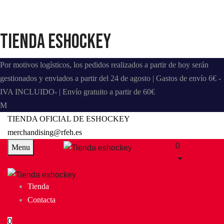
Tienda eshockey
Por motivos logísticos, los pedidos realizados a partir de hoy serán
gestionados y enviados a partir del 24 de agosto | Gastos de envío 6€ -
IVA INCLUIDO- | Envío gratuito a partir de 60€
TIENDA OFICIAL DE ESHOCKEY
merchandising@rfeh.es
0
Menu
Tienda
Contacta
0